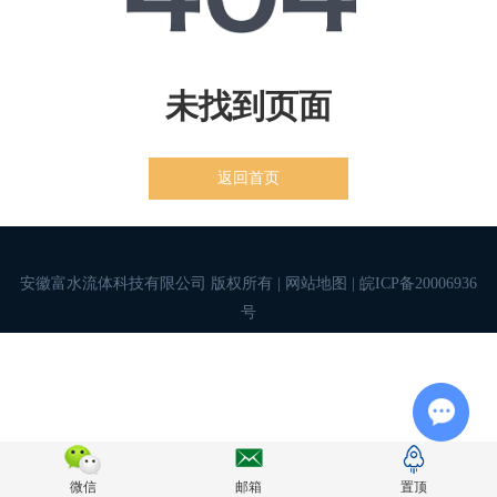
未找到页面
返回首页
安徽富水流体科技有限公司 版权所有 |
网站地图
|
皖ICP备20006936
号
Chat w
微信
邮箱
置顶